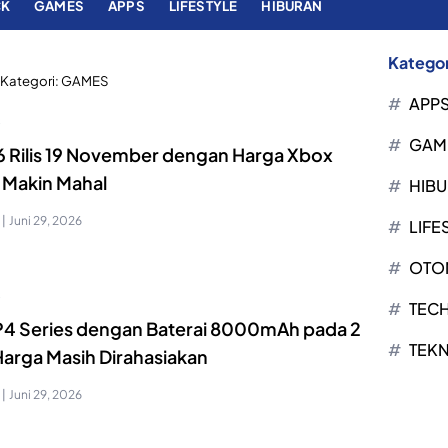
CK
GAMES
APPS
LIFESTYLE
HIBURAN
Kategor
Kategori:
GAMES
APP
S
GAM
6 Rilis 19 November dengan Harga Xbox
 Makin Mahal
HIB
|
Juni 29, 2026
LIFE
OTO
S
TEC
s P4 Series dengan Baterai 8000mAh pada 2
TEK
 Harga Masih Dirahasiakan
|
Juni 29, 2026