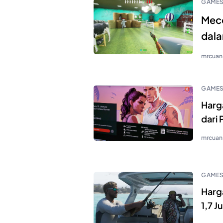
GAME
Mecc
dala
mrcuan
GAME
Harg
dari
mrcuan
GAME
Harg
1,7 J