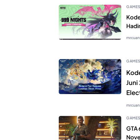
GAME
Kode
Hadir
mrcuan
GAME
Kode
Juni
Elec
mrcuan
GAME
GTA 6
Nove