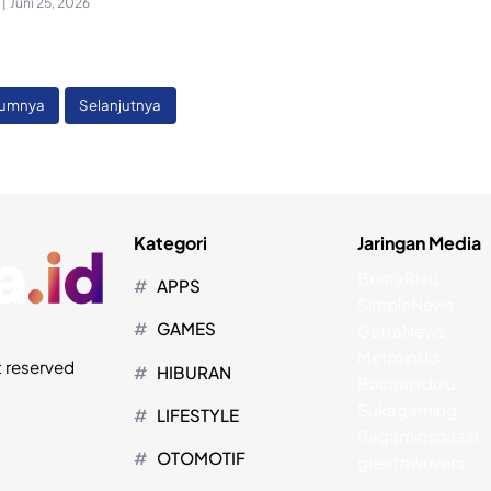
|
Juni 25, 2026
lumnya
Selanjutnya
Kategori
Jaringan Media
BeritaRiau
APPS
SimpleNews
GAMES
GatraNews
Metroindo
t reserved
HIBURAN
Bacaajadulu
Sukagaming
LIFESTYLE
Ragaminspirasi
OTOMOTIF
greatnwrivers