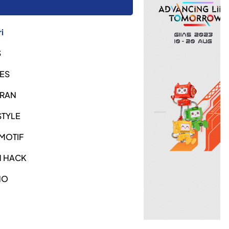
i
S
ES
URAN
STYLE
MOTIF
H HACK
NO