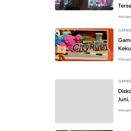
Ters
mrcuan
GAME
Game
Keku
mrcuan
GAME
Disko
Juni
mrcuan