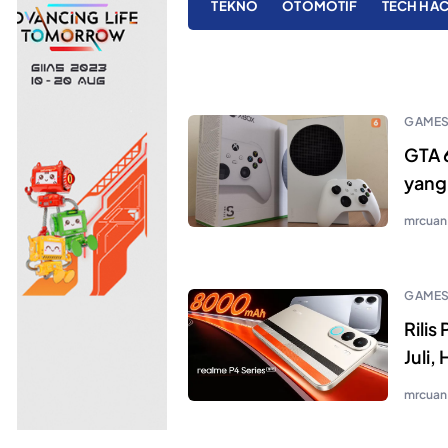
TEKNO
OTOMOTIF
TECH HA
GAME
GTA 
yang
mrcuan
GAME
Rili
Juli,
mrcuan