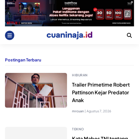
Skip
to
content
Postingan Terbaru
HIBURAN
Trailer Primetime Robert
Pattinson Kejar Predator
Anak
mrcuan
|
Agustus 7, 2026
TEKNO
Kata Mabes TNI tentang