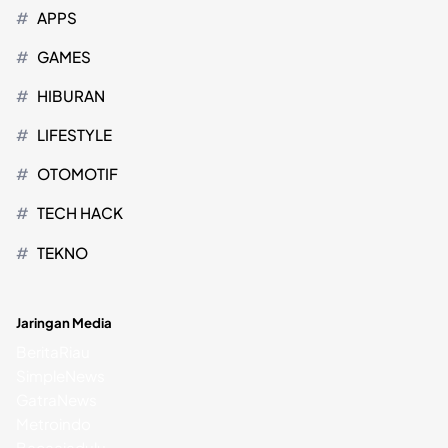
APPS
GAMES
HIBURAN
LIFESTYLE
OTOMOTIF
TECH HACK
TEKNO
Jaringan Media
BeritaRiau
SimpleNews
GatraNews
Metroindo
Bacaajadulu