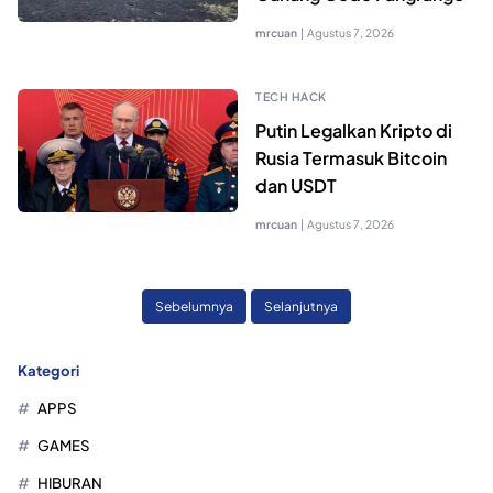
mrcuan
|
Agustus 7, 2026
TECH HACK
Putin Legalkan Kripto di
Rusia Termasuk Bitcoin
dan USDT
mrcuan
|
Agustus 7, 2026
Sebelumnya
Selanjutnya
Kategori
APPS
GAMES
HIBURAN