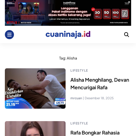
Skip
to
content
Tag:
Alisha
LIFESTYLE
Alisha Menghilang, Devan
Mencurigai Rafa
mrcuan
|
Desember 18, 2025
LIFESTYLE
Rafa Bongkar Rahasia