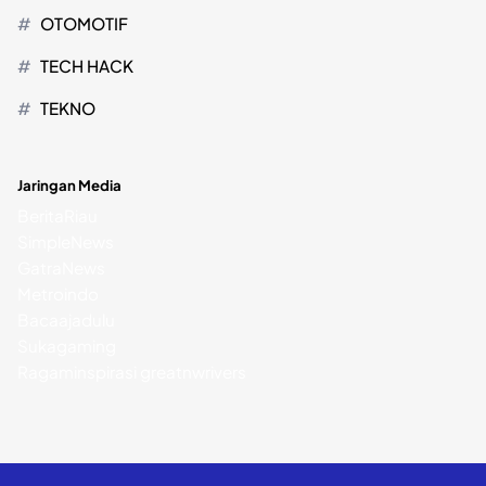
OTOMOTIF
TECH HACK
TEKNO
Jaringan Media
BeritaRiau
SimpleNews
GatraNews
Metroindo
Bacaajadulu
Sukagaming
Ragaminspirasi
greatnwrivers