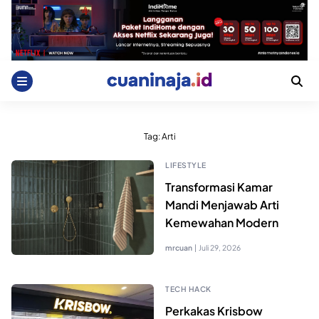
Skip
to
content
Tag:
Arti
LIFESTYLE
Transformasi Kamar
Mandi Menjawab Arti
Kemewahan Modern
mrcuan
|
Juli 29, 2026
TECH HACK
Perkakas Krisbow