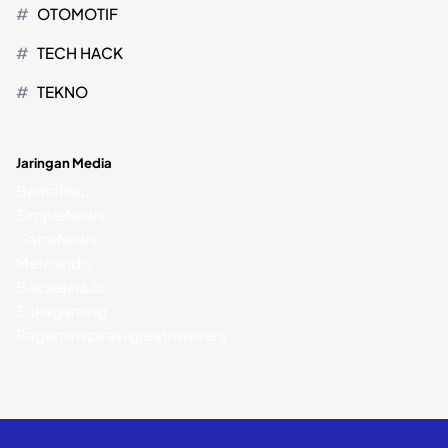
OTOMOTIF
TECH HACK
TEKNO
Jaringan Media
BeritaRiau
SimpleNews
GatraNews
Metroindo
Bacaajadulu
Sukagaming
Ragaminspirasi
greatnwrivers