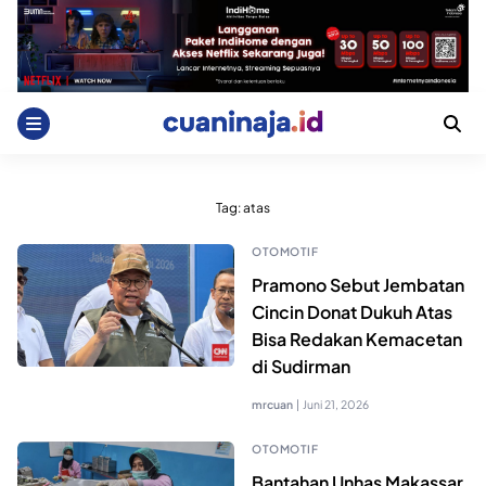
Skip
to
content
Tag:
atas
OTOMOTIF
Pramono Sebut Jembatan
Cincin Donat Dukuh Atas
Bisa Redakan Kemacetan
di Sudirman
mrcuan
|
Juni 21, 2026
OTOMOTIF
Bantahan Unhas Makassar