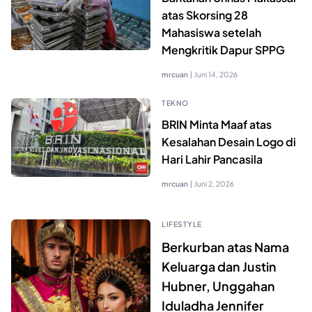
atas Skorsing 28
Mahasiswa setelah
Mengkritik Dapur SPPG
mrcuan
|
Juni 14, 2026
TEKNO
BRIN Minta Maaf atas
Kesalahan Desain Logo di
Hari Lahir Pancasila
mrcuan
|
Juni 2, 2026
LIFESTYLE
Berkurban atas Nama
Keluarga dan Justin
Hubner, Unggahan
Iduladha Jennifer