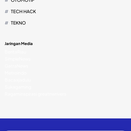
TECH HACK
TEKNO
Jaringan Media
BeritaRiau
SimpleNews
GatraNews
Metroindo
Bacaajadulu
Sukagaming
Ragaminspirasi
greatnwrivers