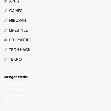
APPS
GAMES
HIBURAN
LIFESTYLE
OTOMOTIF
TECH HACK
TEKNO
Jaringan Media
BeritaRiau
SimpleNews
GatraNews
Metroindo
Bacaajadulu