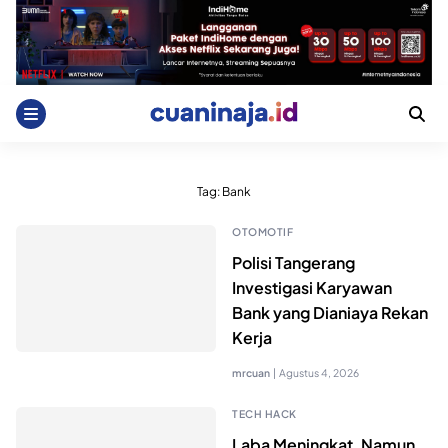
Skip
to
content
Tag:
Bank
OTOMOTIF
Polisi Tangerang
Investigasi Karyawan
Bank yang Dianiaya Rekan
Kerja
mrcuan
|
Agustus 4, 2026
TECH HACK
Laba Meningkat, Namun