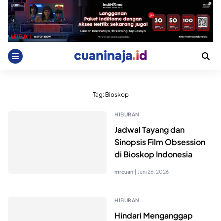
Skip
to
content
Tag:
Bioskop
HIBURAN
Jadwal Tayang dan
Sinopsis Film Obsession
di Bioskop Indonesia
mrcuan
|
Juni 26, 2026
HIBURAN
Hindari Menganggap