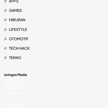
APPS
GAMES
HIBURAN
LIFESTYLE
OTOMOTIF
TECH HACK
TEKNO
Jaringan Media
BeritaRiau
SimpleNews
GatraNews
Metroindo
Bacaajadulu