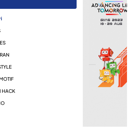
i
S
ES
URAN
STYLE
MOTIF
H HACK
NO