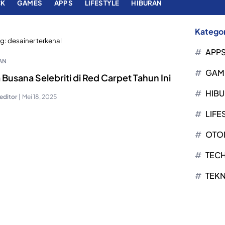
CK
GAMES
APPS
LIFESTYLE
HIBURAN
Kategor
g:
desainer terkenal
APP
AN
GAM
Busana Selebriti di Red Carpet Tahun Ini
HIB
editor
|
Mei 18, 2025
LIFE
OTO
TEC
TEK