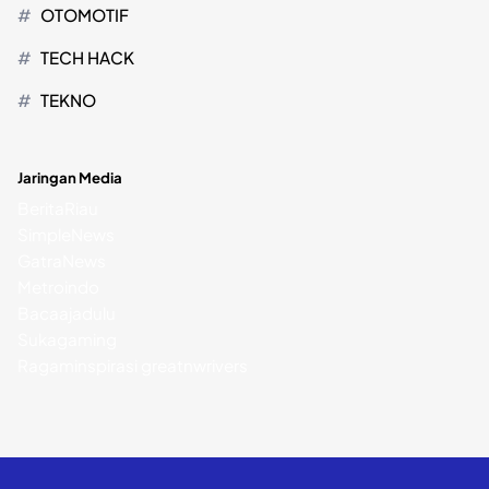
OTOMOTIF
TECH HACK
TEKNO
Jaringan Media
BeritaRiau
SimpleNews
GatraNews
Metroindo
Bacaajadulu
Sukagaming
Ragaminspirasi
greatnwrivers