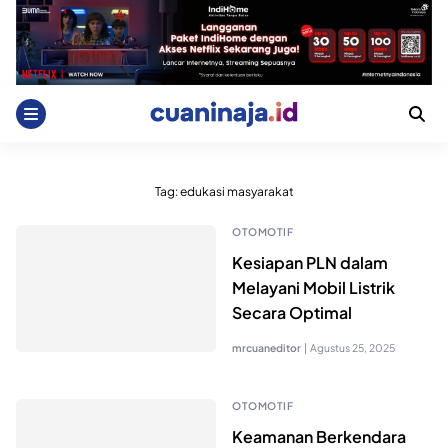
Skip
to
content
Tag:
edukasi masyarakat
OTOMOTIF
Kesiapan PLN dalam
Melayani Mobil Listrik
Secara Optimal
mrcuaneditor
|
Agustus 25, 2025
OTOMOTIF
Keamanan Berkendara