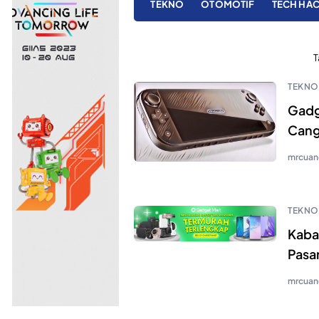
TEKNO
OTOMOTIF
TECH HA
T
TEKNO
Gadg
Cang
mrcuan
TEKNO
Kaba
Pasa
mrcuan