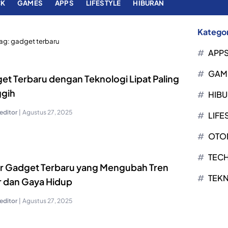
CK
GAMES
APPS
LIFESTYLE
HIBURAN
Kategor
ag:
gadget terbaru
APP
GAM
et Terbaru dengan Teknologi Lipat Paling
gih
HIB
editor
|
Agustus 27, 2025
LIFE
OTO
TEC
r Gadget Terbaru yang Mengubah Tren
TEK
r dan Gaya Hidup
editor
|
Agustus 27, 2025