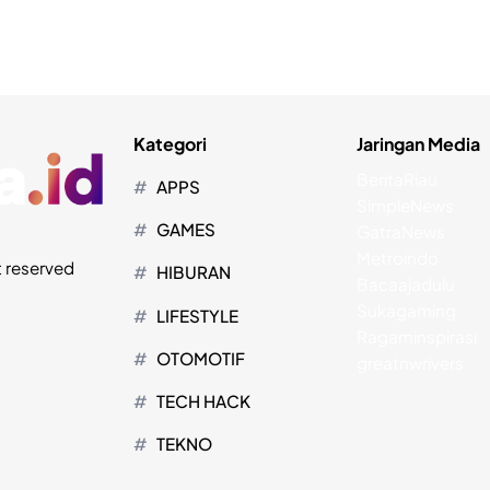
Kategori
Jaringan Media
BeritaRiau
APPS
SimpleNews
GAMES
GatraNews
Metroindo
t reserved
HIBURAN
Bacaajadulu
Sukagaming
LIFESTYLE
Ragaminspirasi
OTOMOTIF
greatnwrivers
TECH HACK
TEKNO