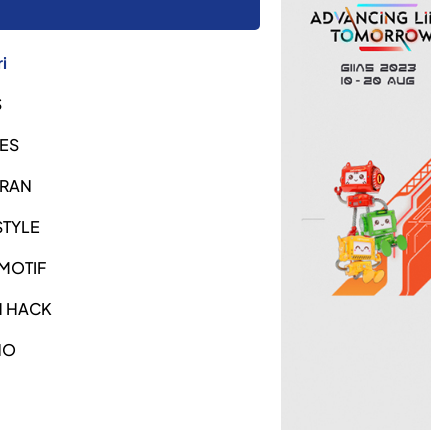
i
S
ES
URAN
STYLE
MOTIF
H HACK
NO