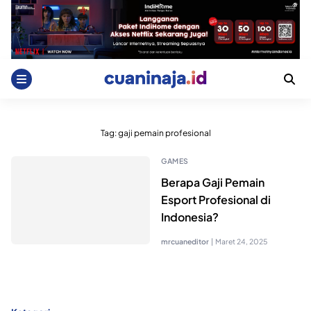
Skip
to
content
Tag:
gaji pemain profesional
GAMES
Berapa Gaji Pemain
Esport Profesional di
Indonesia?
mrcuaneditor
|
Maret 24, 2025