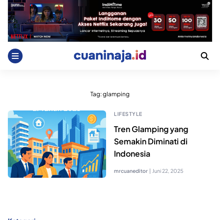
Skip
to
content
Tag:
glamping
LIFESTYLE
Tren Glamping yang
Semakin Diminati di
Indonesia
mrcuaneditor
|
Juni 22, 2025