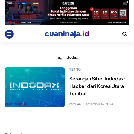
Skip
to
content
Tag:
Indodax
TEKNO
Serangan Siber Indodax:
Hacker dari Korea Utara
Terlibat
mrcuan
|
September 16, 2024