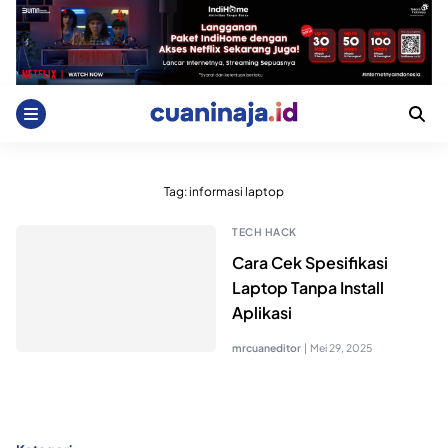
Skip
to
content
Tag:
informasi laptop
TECH HACK
Cara Cek Spesifikasi
Laptop Tanpa Install
Aplikasi
mrcuaneditor
|
Mei 29, 2025