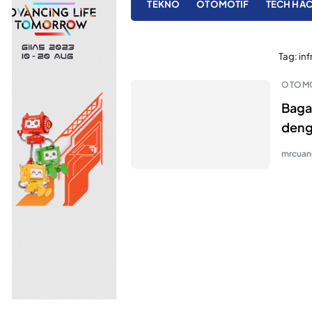
TEKNO
OTOMOTIF
TECH HA
Tag:
inf
OTOMO
Baga
deng
mrcuan