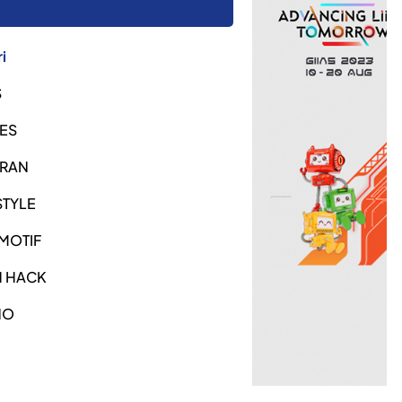
i
S
ES
URAN
STYLE
MOTIF
H HACK
NO