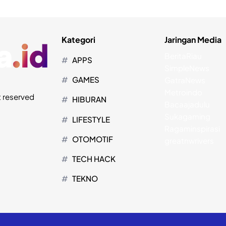
Kategori
Jaringan Media
BeritaRiau
APPS
SimpleNews
GAMES
GatraNews
Metroindo
t reserved
HIBURAN
Bacaajadulu
Sukagaming
LIFESTYLE
Ragaminspirasi
OTOMOTIF
greatnwrivers
TECH HACK
TEKNO