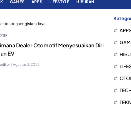
CK
GAMES
APPS
LIFESTYLE
HIBURAN
Kategor
rastruktur pengisian daya
APP
TIF
GAM
imana Dealer Otomotif Menyesuaikan Diri
an EV
HIB
editor
|
Agustus 3, 2025
LIFE
OTO
TEC
TEK