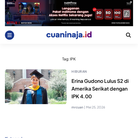
Skip
to
content
Tag:
IPK
HIBURAN
Erina Gudono Lulus S2 di
Amerika Serikat dengan
IPK 4.00
mrcuan
|
Mei 25, 2026