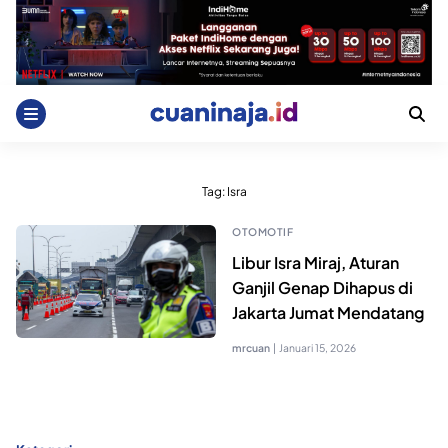
Skip
to
content
Tag:
Isra
OTOMOTIF
Libur Isra Miraj, Aturan
Ganjil Genap Dihapus di
Jakarta Jumat Mendatang
mrcuan
|
Januari 15, 2026