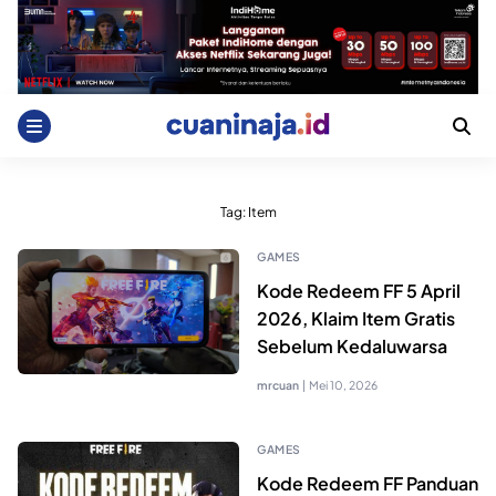
Skip
to
content
Tag:
Item
GAMES
Kode Redeem FF 5 April
2026, Klaim Item Gratis
Sebelum Kedaluwarsa
mrcuan
|
Mei 10, 2026
GAMES
Kode Redeem FF Panduan