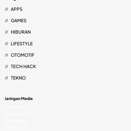
APPS
GAMES
HIBURAN
LIFESTYLE
OTOMOTIF
TECH HACK
TEKNO
Jaringan Media
BeritaRiau
SimpleNews
GatraNews
Metroindo