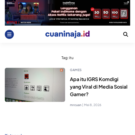
Skip
to
content
Tag:
itu
GAMES
Apa itu IGRS Komdigi
yang Viral di Media Sosial
Gamer?
mrcuan
|
Mei 8, 2026