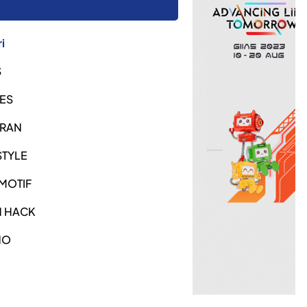
i
S
ES
URAN
STYLE
MOTIF
H HACK
NO