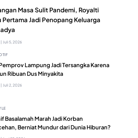
ngan Masa Sulit Pandemi, Royalti
 Pertama Jadi Penopang Keluarga
nadya
|
Juli 5, 2026
TIF
Pemprov Lampung Jadi Tersangka Karena
un Ribuan Dus Minyakita
|
Juli 2, 2026
YLE
if Basalamah Marah Jadi Korban
cehan, Berniat Mundur dari Dunia Hiburan?