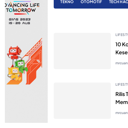
TEKNO
OTOMOTIF
TECH HA
LIFEST
10 Ko
Kese
mrcuan
LIFEST
Rilis
Mema
mrcuan