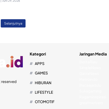
|
Juni 29, 2026
Selanjutnya
Kategori
Jaringan Media
BeritaRiau
APPS
SimpleNews
GAMES
GatraNews
Metroindo
t reserved
HIBURAN
Bacaajadulu
Sukagaming
LIFESTYLE
Ragaminspirasi
OTOMOTIF
greatnwrivers