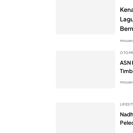
Kena
Lagu
Ber
mrcuan
OTOMO
ASN 
Timb
mrcuan
LIFEST
Nadh
Pele