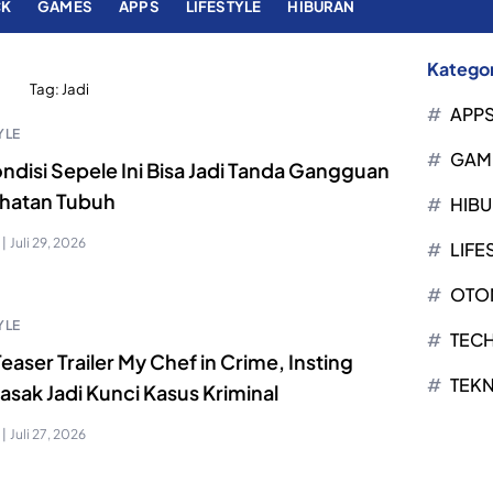
CK
GAMES
APPS
LIFESTYLE
HIBURAN
Kategor
Tag:
Jadi
APP
YLE
GAM
ndisi Sepele Ini Bisa Jadi Tanda Gangguan
hatan Tubuh
HIB
|
Juli 29, 2026
LIFE
OTO
YLE
TEC
 Teaser Trailer My Chef in Crime, Insting
TEK
sak Jadi Kunci Kasus Kriminal
|
Juli 27, 2026