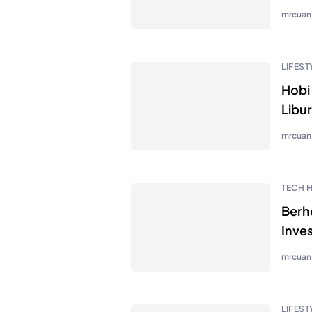
mrcuan
LIFEST
Hobi 
Libur
mrcuan
TECH 
Berhe
Inve
mrcuan
LIFEST