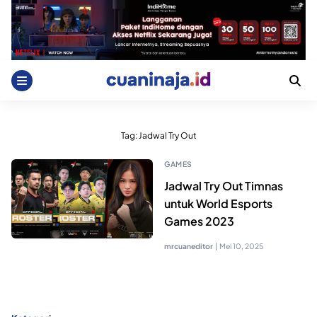
Skip
to
content
Tag:
Jadwal Try Out
GAMES
Jadwal Try Out Timnas
untuk World Esports
Games 2023
mrcuaneditor
|
Mei 10, 2025