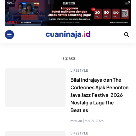
Skip
to
content
Tag:
Jazz
LIFESTYLE
Bilal Indrajaya dan The
Corleones Ajak Penonton
Java Jazz Festival 2026
Nostalgia Lagu The
Beatles
mrcuan
|
Mei 29, 2026
LIFESTYLE