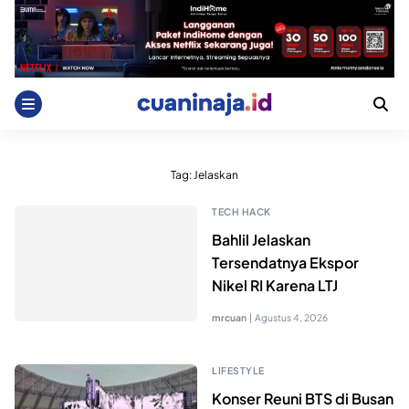
Skip
to
content
Tag:
Jelaskan
TECH HACK
Bahlil Jelaskan
Tersendatnya Ekspor
Nikel RI Karena LTJ
mrcuan
|
Agustus 4, 2026
LIFESTYLE
Konser Reuni BTS di Busan