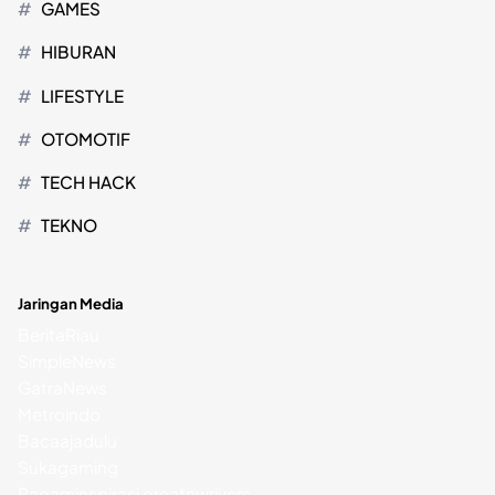
GAMES
HIBURAN
LIFESTYLE
OTOMOTIF
TECH HACK
TEKNO
Jaringan Media
BeritaRiau
SimpleNews
GatraNews
Metroindo
Bacaajadulu
Sukagaming
Ragaminspirasi
greatnwrivers