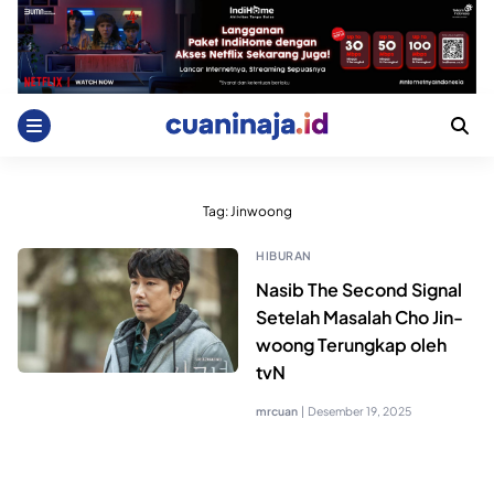
Skip
to
content
Tag:
Jinwoong
HIBURAN
Nasib The Second Signal
Setelah Masalah Cho Jin-
woong Terungkap oleh
tvN
mrcuan
|
Desember 19, 2025