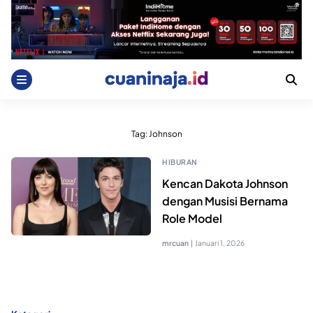
Skip
to
content
Tag:
Johnson
HIBURAN
Kencan Dakota Johnson
dengan Musisi Bernama
Role Model
mrcuan
|
Januari 1, 2026