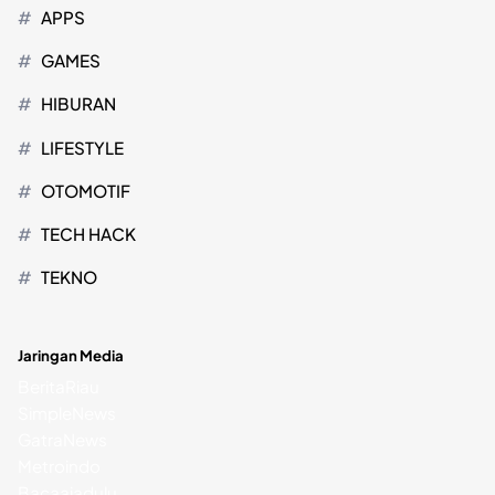
APPS
GAMES
HIBURAN
LIFESTYLE
OTOMOTIF
TECH HACK
TEKNO
Jaringan Media
BeritaRiau
SimpleNews
GatraNews
Metroindo
Bacaajadulu