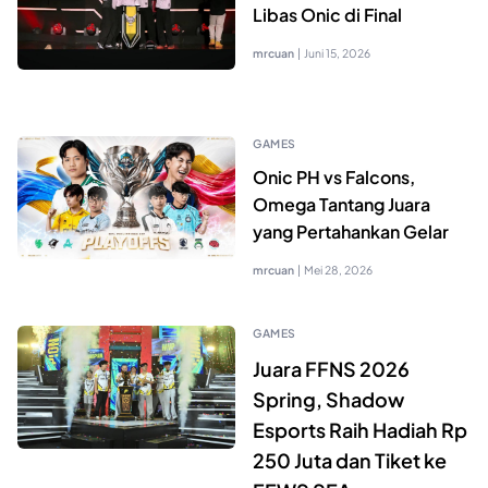
Libas Onic di Final
mrcuan
|
Juni 15, 2026
GAMES
Onic PH vs Falcons,
Omega Tantang Juara
yang Pertahankan Gelar
mrcuan
|
Mei 28, 2026
GAMES
Juara FFNS 2026
Spring, Shadow
Esports Raih Hadiah Rp
250 Juta dan Tiket ke