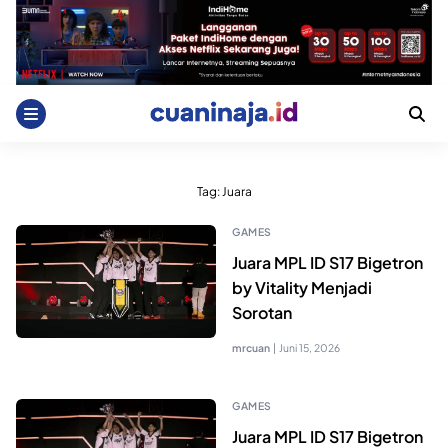
Skip
to
content
Tag:
Juara
GAMES
Juara MPL ID S17 Bigetron
by Vitality Menjadi
Sorotan
mrcuan
|
Juni 15, 2026
GAMES
Juara MPL ID S17 Bigetron