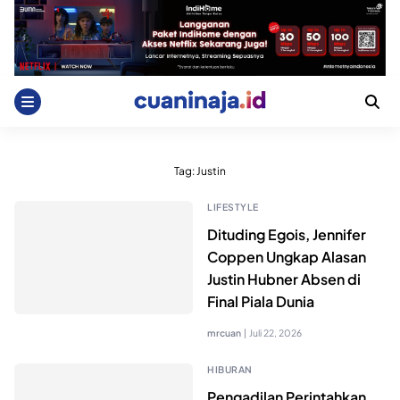
Skip
to
content
Tag:
Justin
LIFESTYLE
Dituding Egois, Jennifer
Coppen Ungkap Alasan
Justin Hubner Absen di
Final Piala Dunia
mrcuan
|
Juli 22, 2026
HIBURAN
Pengadilan Perintahkan