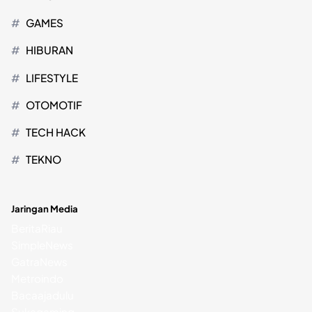
GAMES
HIBURAN
LIFESTYLE
OTOMOTIF
TECH HACK
TEKNO
Jaringan Media
BeritaRiau
SimpleNews
GatraNews
Metroindo
Bacaajadulu
Sukagaming