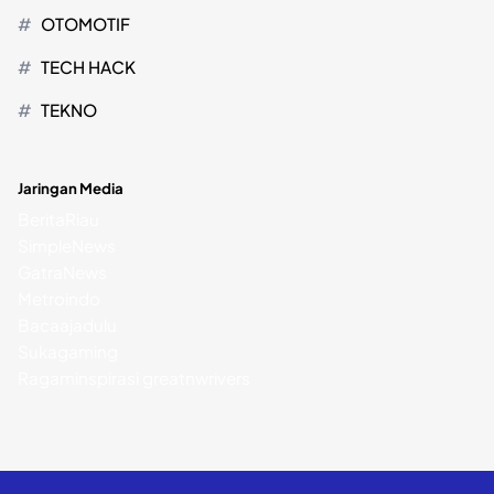
OTOMOTIF
TECH HACK
TEKNO
Jaringan Media
BeritaRiau
SimpleNews
GatraNews
Metroindo
Bacaajadulu
Sukagaming
Ragaminspirasi
greatnwrivers