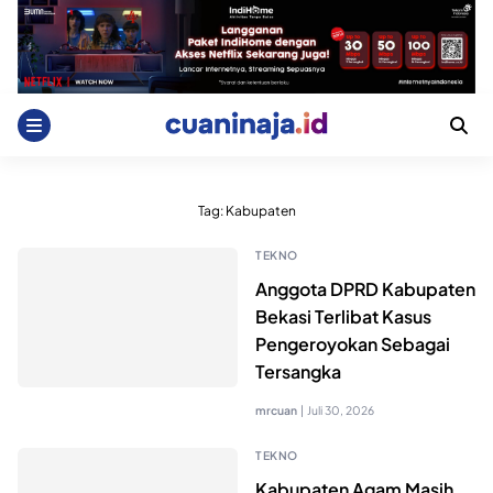
Skip
to
content
Tag:
Kabupaten
TEKNO
Anggota DPRD Kabupaten
Bekasi Terlibat Kasus
Pengeroyokan Sebagai
Tersangka
mrcuan
|
Juli 30, 2026
TEKNO
Kabupaten Agam Masih