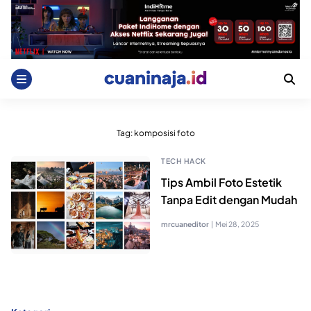
Skip
to
content
Tag:
komposisi foto
TECH HACK
Tips Ambil Foto Estetik
Tanpa Edit dengan Mudah
mrcuaneditor
|
Mei 28, 2025