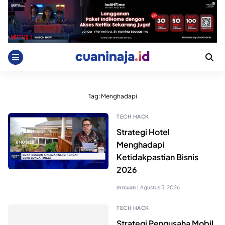
Skip
to
content
Tag:
Menghadapi
TECH HACK
Strategi Hotel
Menghadapi
Ketidakpastian Bisnis
2026
mrcuan
|
Agustus 3, 2026
TECH HACK
Strategi Pengusaha Mobil