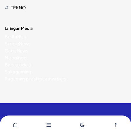
TEKNO
Jaringan Media
BeritaRiau
SimpleNews
GatraNews
Metroindo
Bacaajadulu
Sukagaming
Ragaminspirasi
greatnwrivers