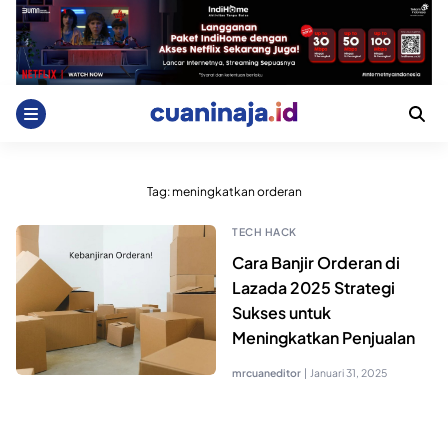
Skip
to
content
Tag:
meningkatkan orderan
TECH HACK
Cara Banjir Orderan di
Lazada 2025 Strategi
Sukses untuk
Meningkatkan Penjualan
mrcuaneditor
|
Januari 31, 2025