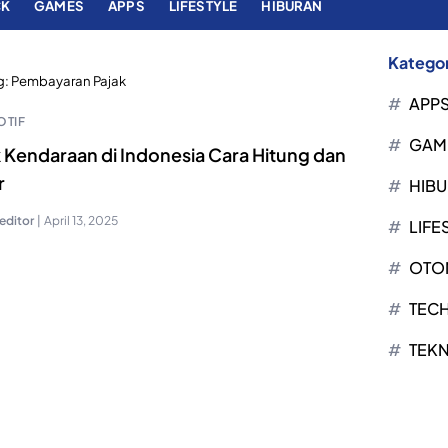
CK
GAMES
APPS
LIFESTYLE
HIBURAN
Kategor
g:
Pembayaran Pajak
APP
TIF
GAM
k Kendaraan di Indonesia Cara Hitung dan
r
HIB
editor
|
April 13, 2025
LIFE
OTO
TEC
TEK