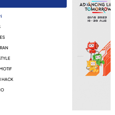
i
S
ES
URAN
STYLE
MOTIF
H HACK
NO