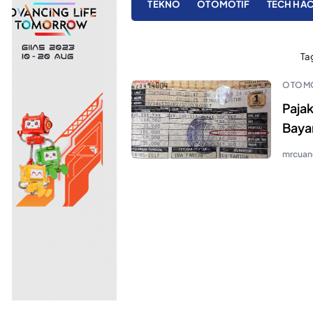
TEKNO
OTOMOTIF
TECH HA
Ta
OTOMO
Paja
Baya
mrcuan