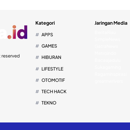
Kategori
Jaringan Media
BeritaRiau
APPS
SimpleNews
GAMES
GatraNews
Metroindo
t reserved
HIBURAN
Bacaajadulu
Sukagaming
LIFESTYLE
Ragaminspirasi
OTOMOTIF
greatnwrivers
TECH HACK
TEKNO