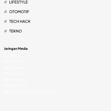
LIFESTYLE
OTOMOTIF
TECH HACK
TEKNO
Jaringan Media
BeritaRiau
SimpleNews
GatraNews
Metroindo
Bacaajadulu
Sukagaming
Ragaminspirasi
greatnwrivers