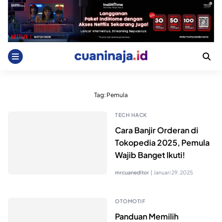
Skip
to
content
Tag:
Pemula
TECH HACK
Cara Banjir Orderan di
Tokopedia 2025, Pemula
Wajib Banget Ikuti!
mrcuaneditor
|
Januari 29, 2025
OTOMOTIF
Panduan Memilih