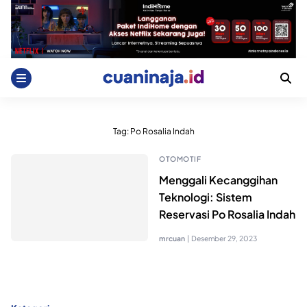
Skip
to
content
Tag:
Po Rosalia Indah
OTOMOTIF
Menggali Kecanggihan
Teknologi: Sistem
Reservasi Po Rosalia Indah
mrcuan
|
Desember 29, 2023