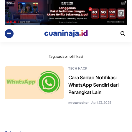
Skip
to
content
Tag:
sadap notifikasi
TECH HACK
Cara Sadap Notifikasi
WhatsApp Sendiri dari
Perangkat Lain
mrcuaneditor
|
April 23, 2025