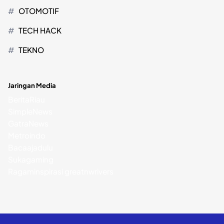
OTOMOTIF
TECH HACK
TEKNO
Jaringan Media
BeritaRiau
SimpleNews
GatraNews
Metroindo
Bacaajadulu
Sukagaming
Ragaminspirasi
greatnwrivers