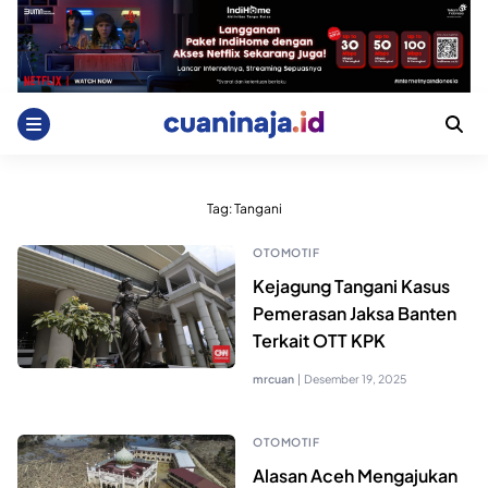
Skip
to
content
Tag:
Tangani
OTOMOTIF
Kejagung Tangani Kasus
Pemerasan Jaksa Banten
Terkait OTT KPK
mrcuan
|
Desember 19, 2025
OTOMOTIF
Alasan Aceh Mengajukan