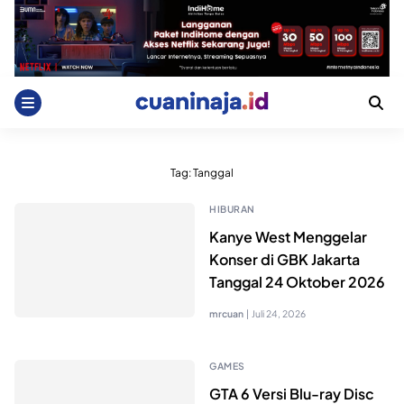
Skip
to
content
Tag:
Tanggal
HIBURAN
Kanye West Menggelar
Konser di GBK Jakarta
Tanggal 24 Oktober 2026
mrcuan
|
Juli 24, 2026
GAMES
GTA 6 Versi Blu-ray Disc