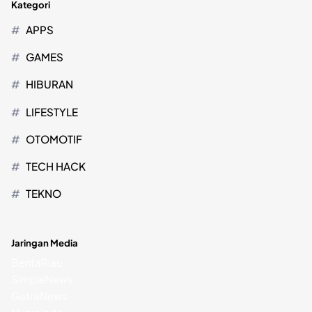
Kategori
APPS
GAMES
HIBURAN
LIFESTYLE
OTOMOTIF
TECH HACK
TEKNO
Jaringan Media
BeritaRiau
SimpleNews
GatraNews