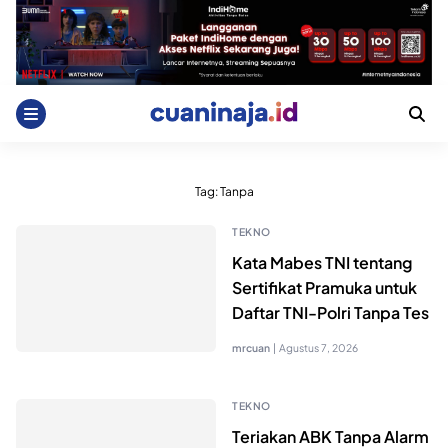
Skip
to
content
Tag:
Tanpa
TEKNO
Kata Mabes TNI tentang
Sertifikat Pramuka untuk
Daftar TNI-Polri Tanpa Tes
mrcuan
|
Agustus 7, 2026
TEKNO
Teriakan ABK Tanpa Alarm