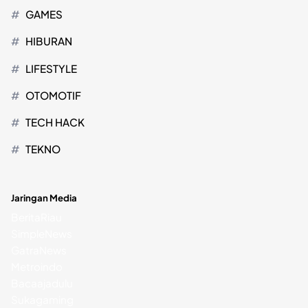
GAMES
HIBURAN
LIFESTYLE
OTOMOTIF
TECH HACK
TEKNO
Jaringan Media
BeritaRiau
SimpleNews
GatraNews
Metroindo
Bacaajadulu
Sukagaming