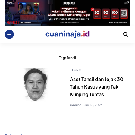
Skip
to
content
Tag:
Tansil
TEKNO
Aset Tansil dan Jejak 30
Tahun Kasus yang Tak
Kunjung Tuntas
mrcuan
|
Juni 15, 2026