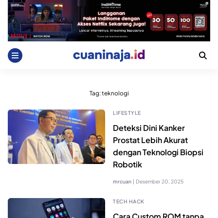
Skip
to
content
Tag:
teknologi
LIFESTYLE
Deteksi Dini Kanker
Prostat Lebih Akurat
dengan Teknologi Biopsi
Robotik
mrcuan
|
Desember 20, 2025
TECH HACK
Cara Custom ROM tanpa