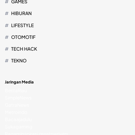
GAMES
HIBURAN
LIFESTYLE
OTOMOTIF
TECH HACK
TEKNO
Jaringan Media
BeritaRiau
SimpleNews
GatraNews
Metroindo
Bacaajadulu
Sukagaming
Ragaminspirasi
greatnwrivers