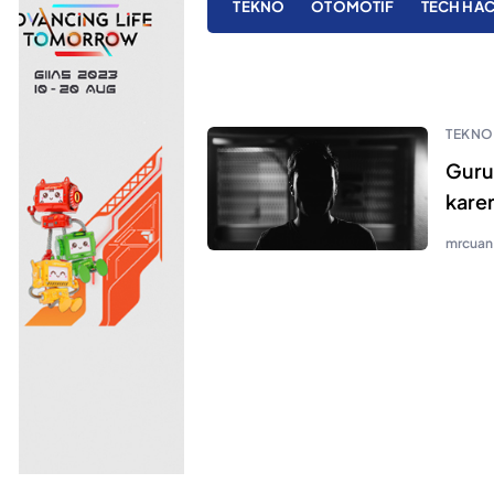
TEKNO
OTOMOTIF
TECH HA
TEKNO
Guru 
kare
mrcuan