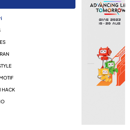
i
S
ES
URAN
STYLE
MOTIF
H HACK
NO