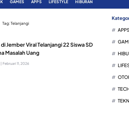
CK
GAMES
APPS
LIFESTYLE
HIBURAN
Kategor
Tag:
Telanjangi
APP
GAM
di Jember Viral Telanjangi 22 Siswa SD
na Masalah Uang
HIB
|
Februari 11, 2026
LIFE
OTO
TEC
TEK