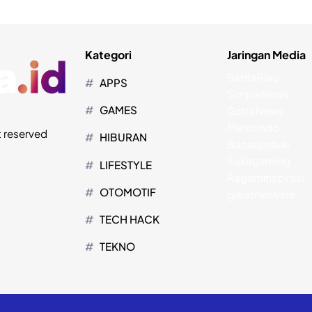
Kategori
Jaringan Media
BeritaRiau
APPS
SimpleNews
GAMES
GatraNews
Metroindo
t reserved
HIBURAN
Bacaajadulu
Sukagaming
LIFESTYLE
Ragaminspirasi
OTOMOTIF
greatnwrivers
TECH HACK
TEKNO