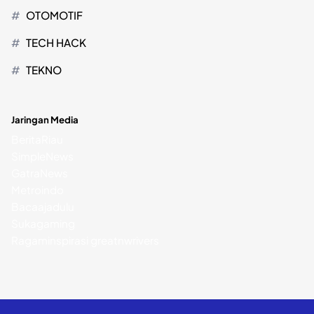
OTOMOTIF
TECH HACK
TEKNO
Jaringan Media
BeritaRiau
SimpleNews
GatraNews
Metroindo
Bacaajadulu
Sukagaming
Ragaminspirasi
greatnwrivers