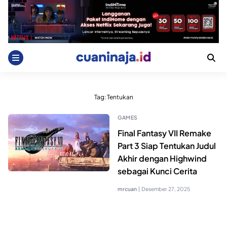
Skip
to
content
Tag:
Tentukan
GAMES
Final Fantasy VII Remake
Part 3 Siap Tentukan Judul
Akhir dengan Highwind
sebagai Kunci Cerita
mrcuan
|
Desember 27, 2025