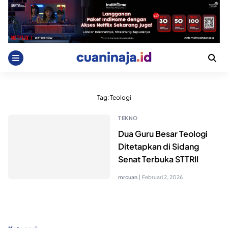
Skip
to
content
Tag:
Teologi
TEKNO
Dua Guru Besar Teologi
Ditetapkan di Sidang
Senat Terbuka STTRII
mrcuan
|
Februari 2, 2026