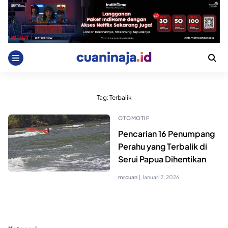
Skip
to
content
Tag:
Terbalik
OTOMOTIF
Pencarian 16 Penumpang
Perahu yang Terbalik di
Serui Papua Dihentikan
mrcuan
|
Januari 2, 2026