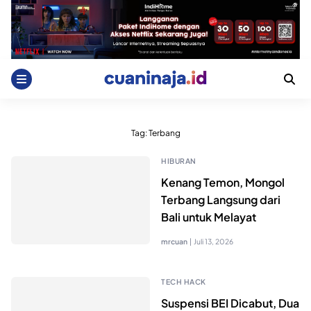
Skip
to
content
Tag:
Terbang
HIBURAN
Kenang Temon, Mongol
Terbang Langsung dari
Bali untuk Melayat
mrcuan
|
Juli 13, 2026
TECH HACK
Suspensi BEI Dicabut, Dua