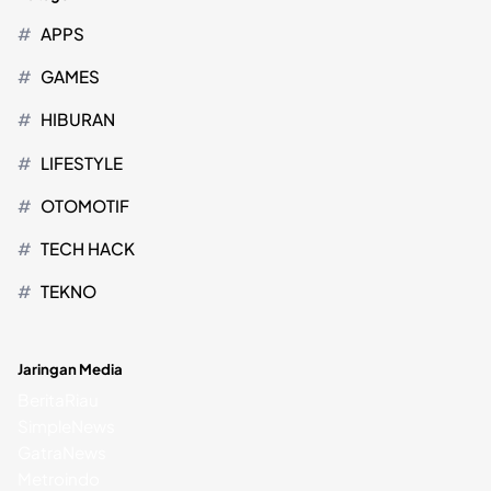
APPS
GAMES
HIBURAN
LIFESTYLE
OTOMOTIF
TECH HACK
TEKNO
Jaringan Media
BeritaRiau
SimpleNews
GatraNews
Metroindo