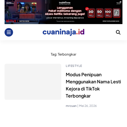
Skip
to
content
Tag:
Terbongkar
LIFESTYLE
Modus Penipuan
Menggunakan Nama Lesti
Kejora di TikTok
Terbongkar
mrcuan
|
Mei 26, 2026