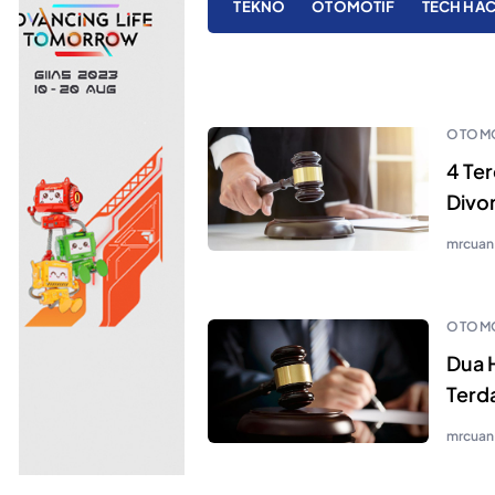
TEKNO
OTOMOTIF
TECH HA
OTOMO
4 Te
Divo
mrcuan
OTOMO
Dua 
Terd
mrcuan