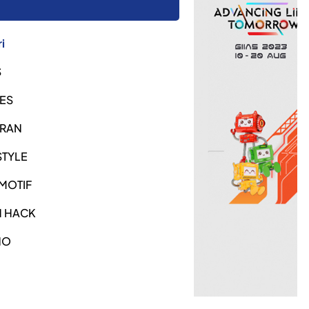
i
S
ES
URAN
STYLE
MOTIF
H HACK
NO