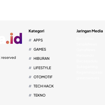
Kategori
Jaringan Media
BeritaRiau
APPS
SimpleNews
GAMES
GatraNews
Metroindo
t reserved
HIBURAN
Bacaajadulu
Sukagaming
LIFESTYLE
Ragaminspirasi
OTOMOTIF
greatnwrivers
TECH HACK
TEKNO