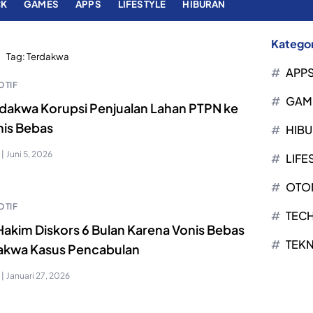
CK
GAMES
APPS
LIFESTYLE
HIBURAN
Kategor
Tag:
Terdakwa
APP
TIF
GAM
rdakwa Korupsi Penjualan Lahan PTPN ke
nis Bebas
HIB
|
Juni 5, 2026
LIFE
OTO
TIF
TEC
Hakim Diskors 6 Bulan Karena Vonis Bebas
TEK
akwa Kasus Pencabulan
|
Januari 27, 2026