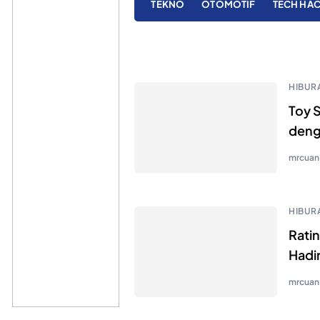
TEKNO
OTOMOTIF
TECH HA
HIBUR
Toy S
deng
mrcuan
HIBUR
Rati
Hadi
mrcuan