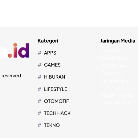
Kategori
Jaringan Media
BeritaRiau
APPS
SimpleNews
GAMES
GatraNews
Metroindo
t reserved
HIBURAN
Bacaajadulu
Sukagaming
LIFESTYLE
Ragaminspirasi
OTOMOTIF
greatnwrivers
TECH HACK
TEKNO