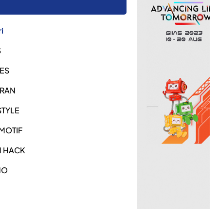
i
S
ES
URAN
STYLE
MOTIF
H HACK
NO