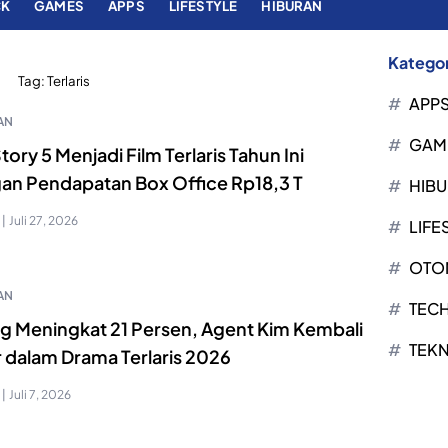
CK
GAMES
APPS
LIFESTYLE
HIBURAN
Kategor
Tag:
Terlaris
APP
AN
GAM
tory 5 Menjadi Film Terlaris Tahun Ini
an Pendapatan Box Office Rp18,3 T
HIB
|
Juli 27, 2026
LIFE
OTO
AN
TEC
ng Meningkat 21 Persen, Agent Kim Kembali
TEK
r dalam Drama Terlaris 2026
|
Juli 7, 2026