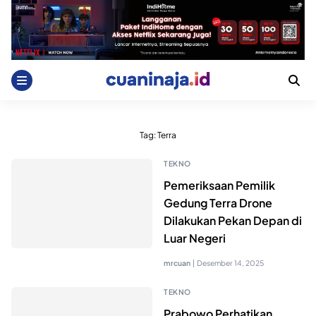
Skip
to
content
Tag:
Terra
TEKNO
Pemeriksaan Pemilik
Gedung Terra Drone
Dilakukan Pekan Depan di
Luar Negeri
mrcuan
|
Desember 14, 2025
TEKNO
Prabowo Perhatikan