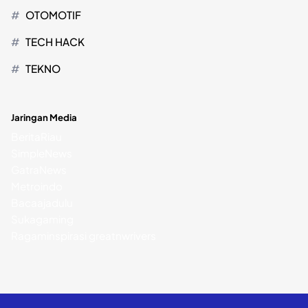
OTOMOTIF
TECH HACK
TEKNO
Jaringan Media
BeritaRiau
SimpleNews
GatraNews
Metroindo
Bacaajadulu
Sukagaming
Ragaminspirasi
greatnwrivers